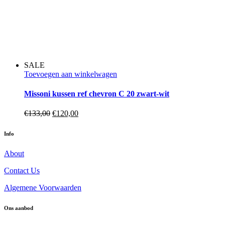
SALE
Toevoegen aan winkelwagen
Missoni kussen ref chevron C 20 zwart-wit
Oorspronkelijke
Huidige
€
133,00
€
120,00
prijs
prijs
was:
is:
Info
€133,00.
€120,00.
About
Contact Us
Algemene Voorwaarden
Ons aanbod