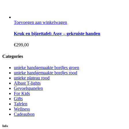
Toevoegen aan winkelwagen
Kruk en bijzettafel: Assy – gekruiste handen
€
299,00
Categories
unieke handgemaakte bordjes groen
unieke handgemaakte bordjes rood
unieke plateau rood
Albast T-lights
Gevoelspanelen
For Kids
Gifts
Tafelen
Wellness
Cadeaubon
Info