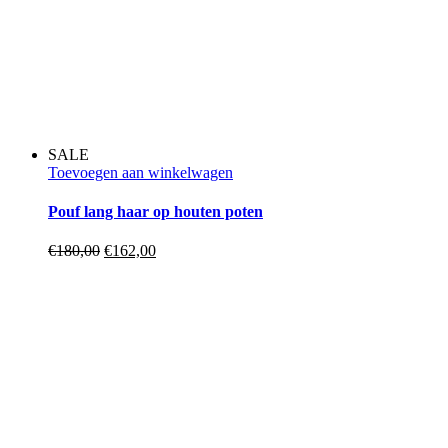
SALE
Toevoegen aan winkelwagen
Pouf lang haar op houten poten
Oorspronkelijke
Huidige
€
180,00
€
162,00
prijs
prijs
was:
is:
€180,00.
€162,00.