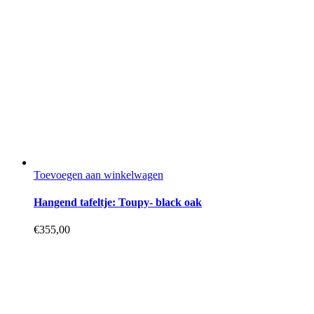
Toevoegen aan winkelwagen
Hangend tafeltje: Toupy- black oak
€
355,00